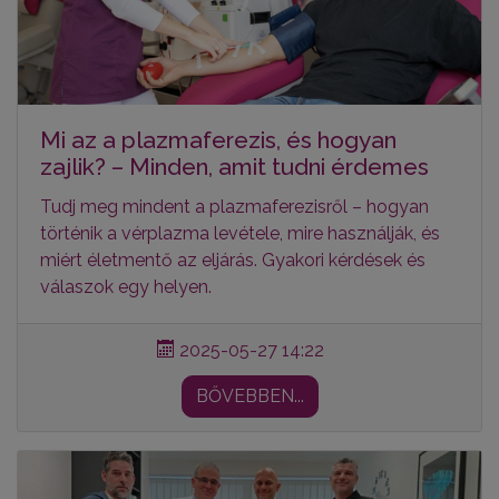
Mi az a plazmaferezis, és hogyan
zajlik? – Minden, amit tudni érdemes
Tudj meg mindent a plazmaferezisről – hogyan
történik a vérplazma levétele, mire használják, és
miért életmentő az eljárás. Gyakori kérdések és
válaszok egy helyen.
2025-05-27 14:22
BŐVEBBEN...