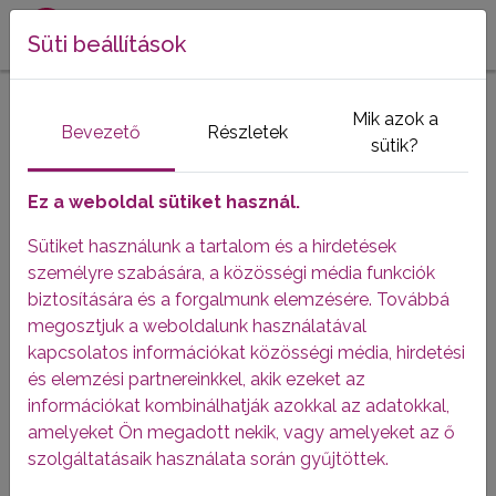
Süti beállítások
HÍREK ÉS BLOG
Mik azok a
Bevezető
Részletek
sütik?
Ez a weboldal sütiket használ.
Sütiket használunk a tartalom és a hirdetések
személyre szabására, a közösségi média funkciók
biztosítására és a forgalmunk elemzésére. Továbbá
megosztjuk a weboldalunk használatával
kapcsolatos információkat közösségi média, hirdetési
és elemzési partnereinkkel, akik ezeket az
információkat kombinálhatják azokkal az adatokkal,
amelyeket Ön megadott nekik, vagy amelyeket az ő
Duplán nemes ügy: közös
szolgáltatásaik használata során gyűjtöttek.
összefogásban a Plazma Pont és az