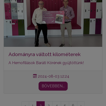
Adományra váltott kilométerek
A
He
mofíliások
Baráti Körének gyűjtöttünk!
2024-08-03 12:24
BŐVEBBEN...
‹
1
2
3
4
5
6
›