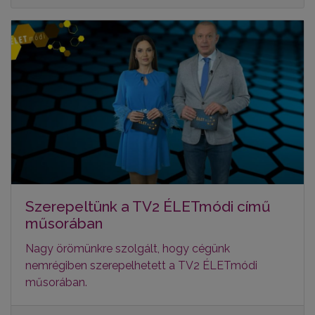
Szerepeltünk a TV2 ÉLETmódi című
műsorában
Nagy örömünkre szolgált, hogy cégünk
nemrégiben szerepelhetett a TV2
ÉLET
módi
műsorában.