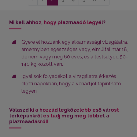
Mi kell ahhoz, hogy plazmaadó legyél?
Gyere el hozzánk egy alkalmassági vizsgálatra,
amennyiben egészséges vagy, elmúltál már 18,
de nem vagy még 60 éves, és a testsúlyod 50-
140 kg között van.
Igyál sok folyadékot a vizsgálatra érkezés
előtti napokban, hogy a vénád jól tapintható
legyen.
Válaszd ki a hozzád legközelebb eső várost
térképünkről és tudj meg még többet a
plazmaadásról!