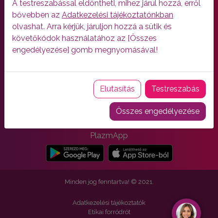
A testreszabással eldöntheti, mihez járul hozzá, erről
bővebben az
Adatkezelési tájékoztatónkban
olvashat. Arra kérjük, járuljon hozzá a sütik és
követőkódok használatához az [Összes
engedélyezése] gomb megnyomásával!
Elutasítás
Testreszabás
Töltsd le alkalmazásunkat!
Összes engedélyezése
PlazmApp
Minden jog fenntartva! © 2021.
Adatkezelési tájékoztatók
Etikai forródrót