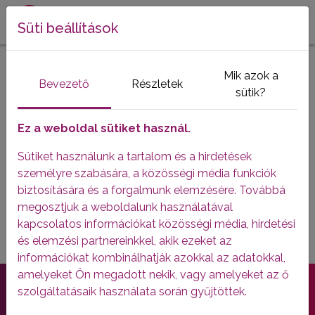
Süti beállítások
Adatkezelési tájékoztató
Érvényes: 2025.11.17-től
Mik azok a
Bevezető
Részletek
sütik?
Kamerarendszer alkalmazásával járó adatkezelés
Érvényes: 2025.10.13-től
Ez a weboldal sütiket használ.
Data Processing Notice From: 2025.11.17.
Sütiket használunk a tartalom és a hirdetések
Balancing test for data processing associated
személyre szabására, a közösségi média funkciók
with the use of the camera system (electronic
biztosítására és a forgalmunk elemzésére. Továbbá
surveillance system) From: 2025.10.13.
megosztjuk a weboldalunk használatával
kapcsolatos információkat közösségi média, hirdetési
és elemzési partnereinkkel, akik ezeket az
információkat kombinálhatják azokkal az adatokkal,
amelyeket Ön megadott nekik, vagy amelyeket az ő
Kövess minket!
szolgáltatásaik használata során gyűjtöttek.