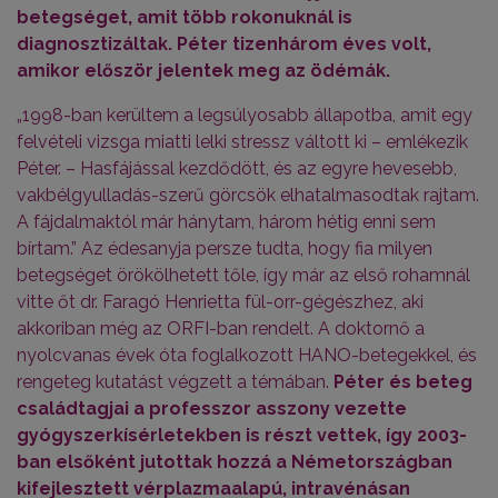
betegséget, amit több rokonuknál is
diagnosztizáltak. Péter tizenhárom éves volt,
amikor először jelentek meg az ödémák.
„1998-ban kerültem a legsúlyosabb állapotba, amit egy
felvételi vizsga miatti lelki stressz váltott ki – emlékezik
Péter. – Hasfájással kezdődött, és az egyre hevesebb,
vakbélgyulladás-szerű görcsök elhatalmasodtak rajtam.
A fájdalmaktól már hánytam, három hétig enni sem
bírtam.” Az édesanyja persze tudta, hogy fia milyen
betegséget örökölhetett tőle, így már az első rohamnál
vitte őt dr. Faragó Henrietta fül-orr-gégészhez, aki
akkoriban még az ORFI-ban rendelt. A doktornő a
nyolcvanas évek óta foglalkozott HANO-betegekkel, és
rengeteg kutatást végzett a témában.
Péter és beteg
családtagjai a professzor asszony vezette
gyógyszerkísérletekben is részt vettek, így 2003-
ban elsőként jutottak hozzá a Németországban
kifejlesztett vérplazmaalapú, intravénásan