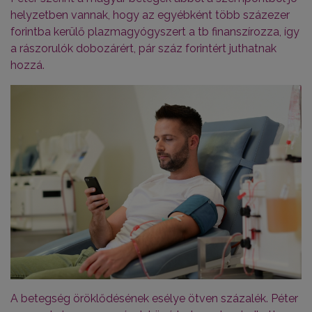
helyzetben vannak, hogy az egyébként több százezer
forintba kerülő plazmagyógyszert a tb finanszírozza, így
a rászorulók dobozárért, pár száz forintért juthatnak
hozzá.
A betegség öröklődésének esélye ötven százalék. Péter