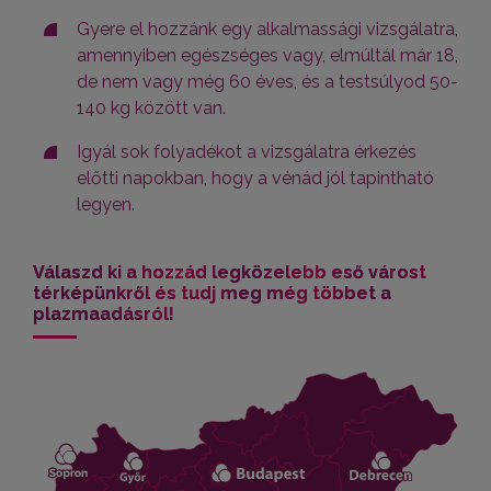
Gyere el hozzánk egy alkalmassági vizsgálatra,
amennyiben egészséges vagy, elmúltál már 18,
de nem vagy még 60 éves, és a testsúlyod 50-
140 kg között van.
Igyál sok folyadékot a vizsgálatra érkezés
előtti napokban, hogy a vénád jól tapintható
legyen.
Válaszd ki a hozzád legközelebb eső várost
térképünkről és tudj meg még többet a
plazmaadásról!