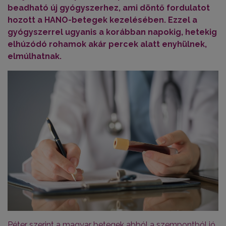
beadható új gyógyszerhez, ami döntő fordulatot
hozott a HANO-betegek kezelésében. Ezzel a
gyógyszerrel ugyanis a korábban napokig, hetekig
elhúzódó rohamok akár percek alatt enyhülnek,
elmúlhatnak.
Péter szerint a magyar betegek abból a szempontból jó