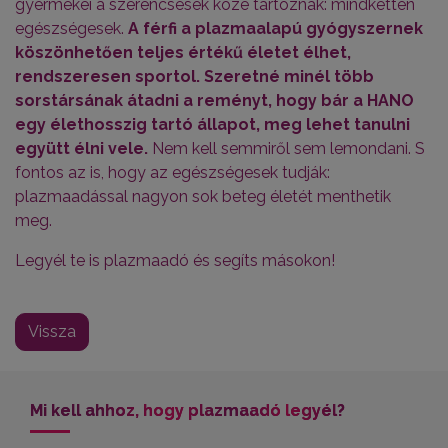
gyermekei a szerencsések közé tartoznak: mindketten
egészségesek.
A férfi a plazmaalapú gyógyszernek
köszönhetően teljes értékű életet élhet,
rendszeresen sportol. Szeretné minél több
sorstársának átadni a reményt, hogy bár a HANO
egy élethosszig tartó állapot, meg lehet tanulni
együtt élni vele.
Nem kell semmiről sem lemondani. S
fontos az is, hogy az egészségesek tudják:
plazmaadással nagyon sok beteg életét menthetik
meg.
Legyél te is plazmaadó és segíts másokon!
Vissza
Mi kell ahhoz, hogy plazmaadó legyél?