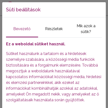
Süti beállítások
„A PLAZMÁVAL TELJES
Mik azok a
Bevezető
Részletek
ÉLETET ÉLHETEK”
sütik?
Ez a weboldal sütiket használ.
„A plazmával teljes életet
Sütiket használunk a tartalom és a hirdetések
élhetek” - Strahl Péter
személyre szabására, a közösségi média funkciók
biztosítására és a forgalmunk elemzésére. Továbbá
Strahl Péter ötvenéves, közgazdász végzettségű
megosztjuk a weboldalunk használatával
egyéni vállalkozó, két gyermek édesapja, és egy
kapcsolatos információkat közösségi média, hirdetési
HANO nevű ritka örökletes betegségben szenved,
és elemzési partnereinkkel, akik ezeket az
amelyet egy kromoszóma-rendellenesség okoz.
információkat kombinálhatják azokkal az adatokkal,
A HANO (herediter angioneuroticus oedema) jellemzője,
amelyeket Ön megadott nekik, vagy amelyeket az ő
hogy ödémás duzzanatok jelennek meg többnyire az
szolgáltatásaik használata során gyűjtöttek.
arcon, a végtagokon, de szétterjedhetnek az egész